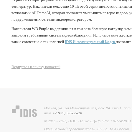
температур. Накопители емкостью 10 ТБ этой серии являются оптимал
технологии AllFrameAI, которая позволяет уменьшить потерю кадров, у
поддерживаемых сетевым видеорегистратором.
Накопители WD Purple выдерживают в три раза большую нагрузку, чем
высоким требованиям систем видеонаблюдения. Использование жестких 
также совместно с технологией
IDIS Интеллектуальный Кодек
позволит
Вернуться к списку новостей
Москва, ул. 2-я Магистральная, дом 8А, стр.1, подъ
тел.
+7 (495) 369-25-20
© 2015 - 2026, ООО «Авикс ДЦ» (ОГРН: 11677468131
Официальный представитель IDIS Co.Ltd в России