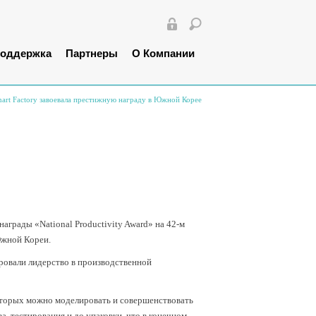
оддержка
Партнеры
О Компании
mart Factory завоевала престижную награду в Южной Корее
грады «National Productivity Award» на 42-м
Южной Кореи.
ировали лидерство в производственной
которых можно моделировать и совершенствовать
, тестирования и до упаковки, что в конечном