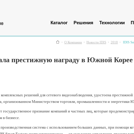
Каталог
Решения
Технологии
П
О Компании
Новости IDIS
2018
IDIS S
евала престижную награду в Южной Корее
комплексных решений для сетевого видеонаблюдения, удостоена престижной на
а, организованном Министерством торговли, промышленности и энергетики 
ает государственное признание компаний и частных лиц, которые продемонстр
м в бизнесе.
ая производственная система с использованием больших данных, при помощи 
S Smart Factory компьютеризирован — от складского управления, производства