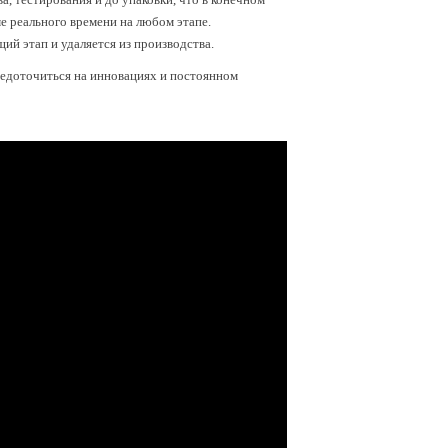
е реального времени на любом этапе.
ий этап и удаляется из производства.
редоточиться на инновациях и постоянном