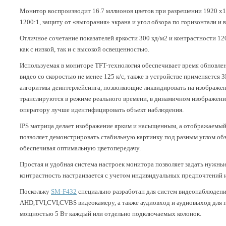
Монитор воспроизводит 16.7 мллионов цветов при разрешении 1920 х10
1200:1, защиту от «выгорания» экрана и угол обзора по горизонтали и 
Отличное сочетание показателей яркости 300 кд/м2 и контрастности 1
как с низкой, так и с высокой освещенностью.
Используемая в мониторе TFT-технология обеспечивает время обновлен
видео со скоростью не менее 125 к/с, также в устройстве применяется 
алгоритмы деинтерлейсинга, позволяющие ликвидировать на изображен
транслируются в режиме реального времени, в динамичном изображении
оператору лучше идентифицировать объект наблюдения.
IPS матрица делает изображение ярким и насыщенным, а отображаемый
позволяет демонстрировать стабильную картинку под разным углом обз
обеспечивая оптимальную цветопередачу.
Простая и удобная система настроек монитора позволяет задать нужные 
контрастность настраивается с учетом индивидуальных предпочтений 
Поскольку
SM-F432
специально разработан для систем видеонаблюден
AHD,TVI,CVI,CVBS видеокамеру, а также аудиовход и аудиовыход для
мощностью 5 Вт каждый или отдельно подключаемых колонок.