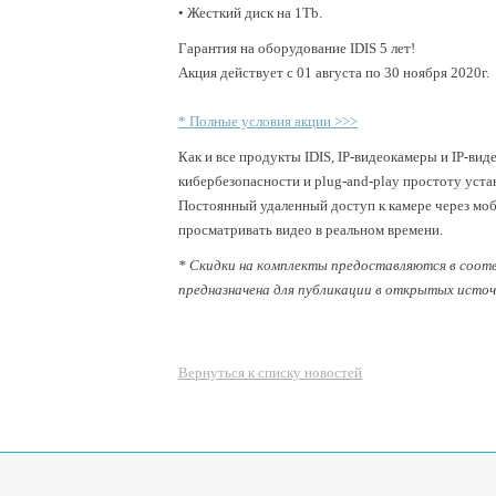
• Жесткий диск на 1Tb.
Гарантия на оборудование IDIS 5 лет!
Акция действует с 01 августа по 30 ноября 2020г.
* Полные условия акции >>>
Как и все продукты IDIS, IP-видеокамеры и IP-ви
кибербезопасности и plug-and-play простоту уст
Постоянный удаленный доступ к камере через моб
просматривать видео в реальном времени.
* Скидки на комплекты предоставляются в соот
предназначена для публикации в открытых источ
Вернуться к списку новостей