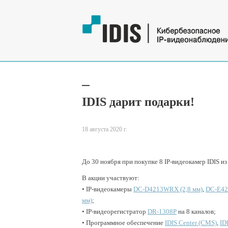
IDIS дарит подарки!
18 августа 2020 г.
До 30 ноября при покупке 8 IP-видеокамер IDIS и
В акции участвуют:
• IP-видеокамеры
DC-D4213WRX (2,8 мм)
,
DC-E42
мм)
;
• IP-видеорегистратор
DR-1308P
на 8 каналов;
• Программное обеспечение
IDIS Center (CMS)
,
ID