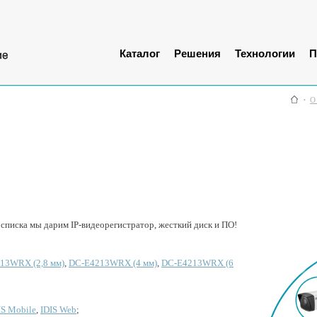
Каталог
Решения
Технологии
П
О
з списка мы дарим IP-видеорегистратор, жесткий диск и ПО!
13WRX (2,8 мм)
,
DC-E4213WRX (4 мм)
,
DC-E4213WRX (6
IS Mobile
,
IDIS Web
;