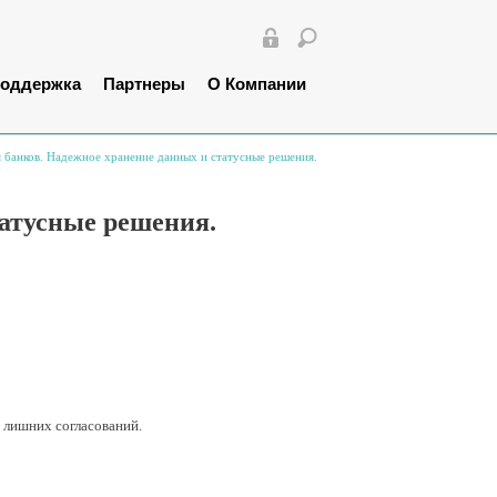
оддержка
Партнеры
О Компании
ля банков. Надежное хранение данных и статусные решения.
татусные решения.
 лишних согласований.