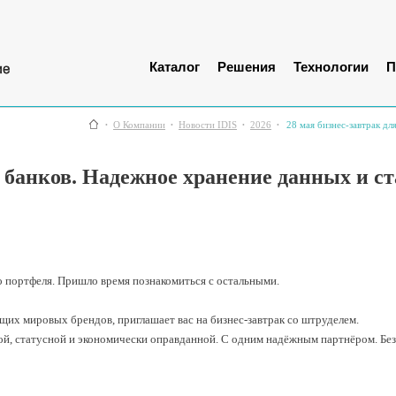
Каталог
Решения
Технологии
П
О Компании
Новости IDIS
2026
28 мая бизнес-завтрак д
я банков. Надежное хранение данных и с
о портфеля. Пришло время познакомиться с остальными.
х мировых брендов, приглашает вас на бизнес-завтрак со штруделем.
ой, статусной и экономически оправданной. С одним надёжным партнёром. Без