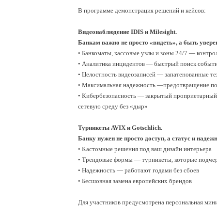
В программе демонстрация решений и кейсов:
Видеонаблюдение IDIS и Milesight.
Банкам важно не просто «видеть», а быть увер
• Банкоматы, кассовые узлы и зоны 24/7 — контро
• Аналитика инцидентов — быстрый поиск событи
• Целостность видеозаписей — запатенованные те
• Максимальная надежность —предотвращение пот
• Кибербезопасность — закрытый проприетарный 
сетевую среду без «дыр»
Турникеты AVIX и Gotschlich.
Банку нужен не просто доступ, а статус и надежн
• Кастомные решения под ваш дизайн интерьера
• Трендовые формы — турникеты, которые подче
• Надежность — работают годами без сбоев
• Бесшовная замена европейских брендов
Для участников предусмотрена персональная мини-