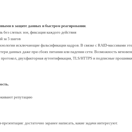
енными в защите данных и быстром реагировании
.
ль без слепых зон, фиксация каждого действия
й за 5 шагов
хнологии исключающие фальсификации кадров. В связке с RAID-массивами эт
ери данных даже при сбоях питания или падении сети. Возможность мгновенн
протокол, двухфакторная аутентификация, TLS/HTTPS и подписные прошивки
ость.
ркивают репутацию
презентация: достаточно заранее написать, какие задачи интересуют.