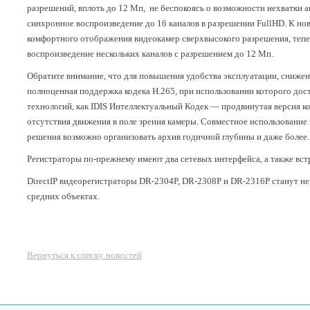
разрешений, вплоть до 12 Мп, не беспокоясь о возможности нехватки 
синхронное воспроизведение до 16 каналов в разрешении FullHD. К но
комфортного отображения видеокамер сверхвысокого разрешения, теп
воспроизведение нескольких каналов с разрешением до 12 Мп.
Обратите внимание, что для повышения удобства эксплуатации, снижени
полноценная поддержка кодека H.265, при использовании которого дос
технологий, как IDIS Интеллектуальный Кодек — продвинутая версия код
отсутствия движения в поле зрения камеры. Совместное использование 
решения возможно организовать архив годичной глубины и даже более.
Регистраторы по-прежнему имеют два сетевых интерфейса, а также вс
DirectIP видеорегистраторы DR-2304P, DR-2308P и DR-2316P станут 
средних объектах.
Вернуться к списку новостей