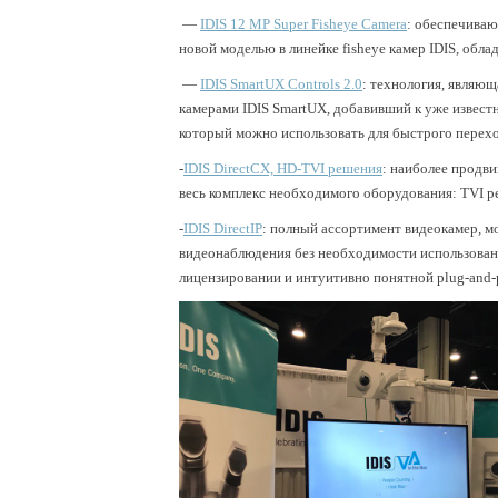
—
IDIS 12 MP Super Fisheye Camera
: обеспечива
новой моделью в линейке fisheye камер IDIS, обл
—
IDIS SmartUX Controls 2.0
: технология, являю
камерами IDIS SmartUX, добавивший к уже извест
который можно использовать для быстрого перехо
-
IDIS DirectCX, HD-TVI решения
: наиболее продв
весь комплекс необходимого оборудования: TVI р
-
IDIS DirectIP
: полный ассортимент видеокамер, м
видеонаблюдения без необходимости использовани
лицензировании и интуитивно понятной plug-and-