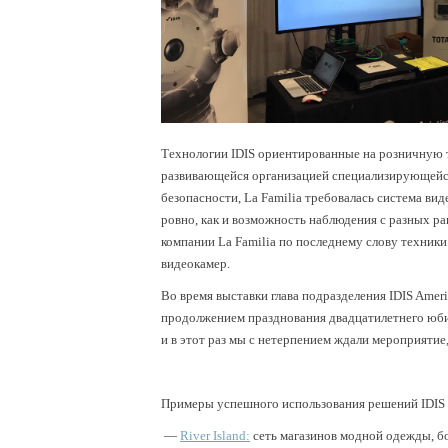
Технологии IDIS ориентированные на розничную т
развивающейся организацией специализирующейся 
безопасности, La Familia требовалась система ви
ровно, как и возможность наблюдения с разных р
компании La Familia по последнему слову техники
видеокамер.
Во время выставки глава подразделения IDIS Amer
продолжением празднования двадцатилетнего юбил
и в этот раз мы с нетерпением ждали мероприяти
Примеры успешного использования решений IDIS 
—
River Island:
сеть магазинов модной одежды, бо