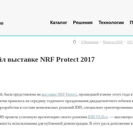
Каталог
Решения
Технологии
П
О Компании
Новости IDIS
201
л выставке NRF Protect 2017
й, была представлена на
выставке NRF Protect
, прошедшей в июне этого года в
ятии пришлось на середину годичного празднования двадцатилетнего юбилея 
азработки в составе комплексных решений IDIS, специально ориентированных
IDIS провела успешную презентацию своего решения
IDIS VA Box
— высокопроиз
ность использования для публичной демонстрации. В этот раз в дополнение 