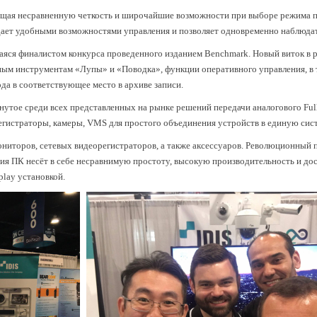
ющая несравненную четкость и широчайшие возможности при выборе режима п
адает удобными возможностями управления и позволяет одновременно наблюдат
щаяся финалистом конкурса проведенного изданием Benchmark. Новый виток в 
ным инструментам «Лупы» и «Поводка», функции оперативного управления, в 
да в соответствующее место в архиве записи.
инутое среди всех представленных на рынке решений передачи аналогового Fu
егистраторы, камеры, VMS для простого объединения устройств в единую сис
ониторов, сетевых видеорегистраторов, а также аксессуаров. Революционный 
я ПК несёт в себе несравнимую простоту, высокую производительность и дос
play установкой.