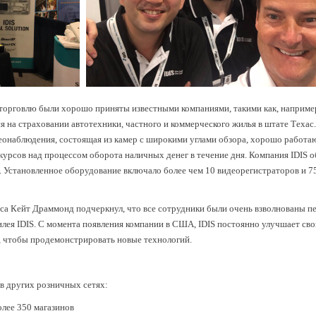
орговлю были хорошо приняты известными компаниями, такими как, например 
на страховании автотехники, частного и коммерческого жилья в штате Техас
деонаблюдения, состоящая из камер с широкими углами обзора, хорошо работаю
акурсов над процессом оборота наличных денег в течение дня. Компания IDIS
. Установленное оборудование включало более чем 10 видеорегистраторов и 7
ica Кейт Драммонд подчеркнул, что все сотрудники были очень взволнованы пе
ея IDIS. С момента появления компании в США, IDIS постоянно улучшает сво
е, чтобы продемонстрировать новые технологий.
в других розничных сетях:
лее 350 магазинов