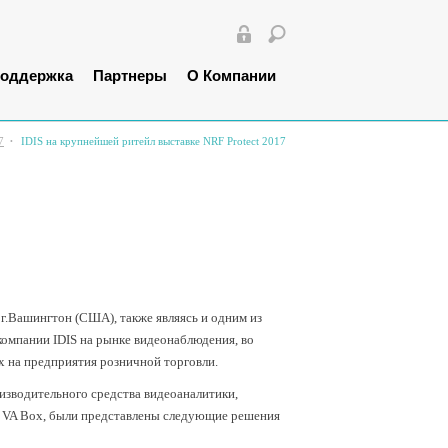
оддержка
Партнеры
О Компании
7
IDIS на крупнейшей ритейл выставке NRF Protect 2017
 г.Вашингтон (США), также являясь и одним из
компании IDIS на рынке видеонаблюдения, во
 на предприятия розничной торговли.
водительного средства видеоаналитики,
к VA Box, были представлены следующие решения