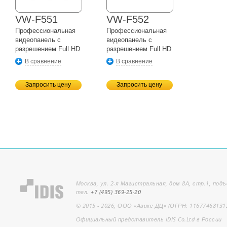
VW-F551
VW-F552
Профессиональная
Профессиональная
видеопанель с
видеопанель с
разрешением Full HD
разрешением Full HD
В сравнение
В сравнение
Запросить цену
Запросить цену
Москва, ул. 2-я Магистральная, дом 8А, стр.1, подъ
тел.
+7 (495) 369-25-20
© 2015 - 2026, ООО «Авикс ДЦ» (ОГРН: 11677468131
Официальный представитель IDIS Co.Ltd в России