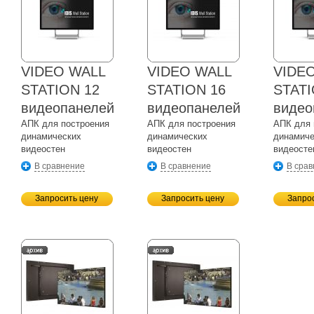
VIDEO WALL
VIDEO WALL
VIDE
STATION 12
STATION 16
STATI
видеопанелей
видеопанелей
видео
АПК для построения
АПК для построения
АПК для 
динамических
динамических
динамиче
видеостен
видеостен
видеосте
В сравнение
В сравнение
В сра
Запросить цену
Запросить цену
Запро