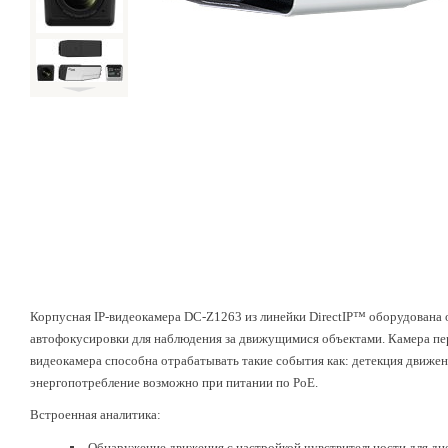
Корпусная IP-видеокамера DC-Z1263 из линейки DirectIP™ оборудована 
автофокусировки для наблюдения за движущимися объектами. Камера перед
видеокамера способна отрабатывать такие события как: детекция движени
энергопотребление возможно при питании по PoE.
Встроенная аналитика:
Обнаружение движения с настройкой чувствительности для дне