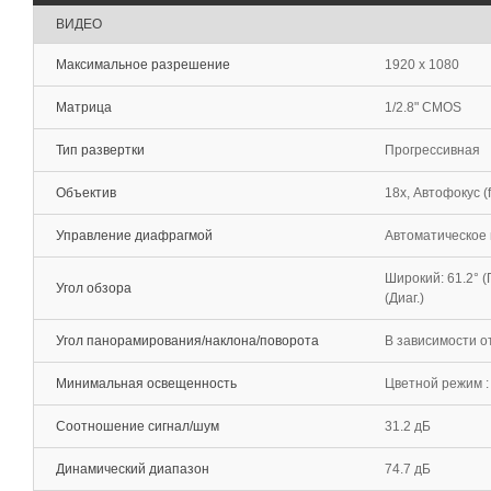
ВИДЕО
Максимальное разрешение
1920 x 1080
Матрица
1/2.8" CMOS
Тип развертки
Прогрессивная
Объектив
18x, Автофокус (f=
Управление диафрагмой
Автоматическое 
Широкий: 61.2° (Го
Угол обзора
(Диаг.)
Угол панорамирования/наклона/поворота
В зависимости о
Минимальная освещенность
Цветной режим : 
Соотношение сигнал/шум
31.2 дБ
Динамический диапазон
74.7 дБ