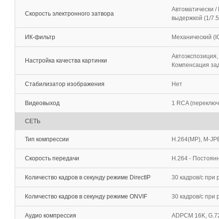
Автоматически / 
Скорость электронного затвора
выдержкой (1/7.5
ИК-фильтр
Механический (I
Автоэкспозиция,
Настройка качества картинки
Компенсация зад
Стабилизатор изображения
Нет
Видеовыход
1 RCA (переклю
СЕТЬ
Тип компрессии
H.264(MP), M-J
Скорость передачи
H.264 - Постоян
Количество кадров в секунду режиме DirectIP
30 кадров/с при
Количество кадров в секунду режиме ONVIF
30 кадров/c при
Аудио компрессия
ADPCM 16K, G.72