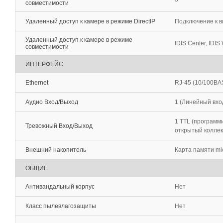
совместимости
Удаленный доступ к камере в режиме DirectIP
Подключение к в
Удаленный доступ к камере в режиме
IDIS Center, IDIS 
совместимости
ИНТЕРФЕЙС
Ethernet
RJ-45 (10/100BA
Аудио Вход/Выход
1 (Линейный вхо
1 TTL (программи
Тревожный Вход/Выход
открытый колле
Внешний накопитель
Карта памяти mi
ОБЩИЕ
Антивандальный корпус
Нет
Класс пылевлагозащиты
Нет