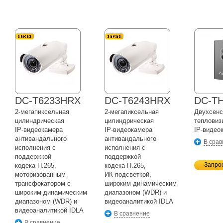
DC-T6233HRX
DC-T6243HRX
DC-TH
2-мегапиксельная
2-мегапиксельная
Двухсенс
цилиндрическая
цилиндрическая
тепловиз
IP-видеокамера
IP-видеокамера
IP-видео
антивандального
антивандального
В сра
исполнения с
исполнения с
поддержкой
поддержкой
Запро
кодека H.265,
кодека H.265,
моторизованным
ИК-подсветкой,
трансфокатором с
широким динамическим
широким динамическим
диапазоном (WDR) и
диапазоном (WDR) и
видеоаналитикой IDLA
видеоаналитикой IDLA
В сравнение
В сравнение