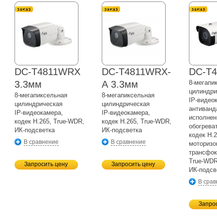
DC-T4811WRX
DC-T4811WRX-
DC-T
3.3мм
А 3.3мм
8-мегапи
цилиндри
8-мегапиксельная
8-мегапиксельная
IP-видео
цилиндрическая
цилиндрическая
антиванд
IP-видеокамера,
IP-видеокамера,
исполнен
кодек H.265,
True-WDR,
кодек H.265,
True-WDR,
обогрева
ИК-подсветка
ИК-подсветка
кодек H.2
В сравнение
В сравнение
моторизо
трансфок
True-WDR
Запросить цену
Запросить цену
ИК-подсв
В сра
Запро