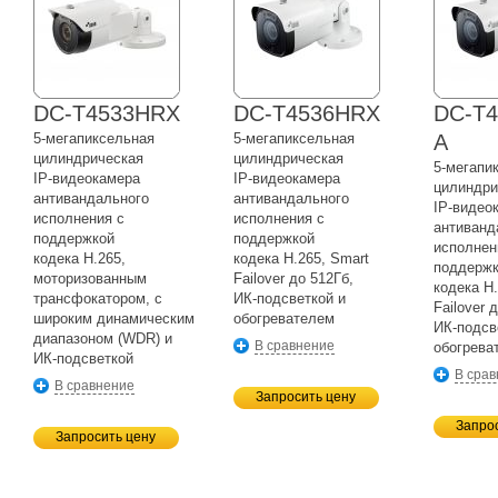
DC-T4533HRX
DC-T4536HRX
DC-T4
5-мегапиксельная
5-мегапиксельная
A
цилиндрическая
цилиндрическая
5-мегапи
IP-видеокамера
IP-видеокамера
цилиндри
антивандального
антивандального
IP-видео
исполнения с
исполнения с
антиванд
поддержкой
поддержкой
исполнен
кодека H.265,
кодека H.265, Smart
поддерж
моторизованным
Failover до 512Гб,
кодека H.
трансфокатором, с
ИК-подсветкой
и
Failover 
широким динамическим
обогревателем
ИК-подсв
диапазоном (WDR) и
В сравнение
обогрева
ИК-подсветкой
В сра
В сравнение
Запросить цену
Запро
Запросить цену