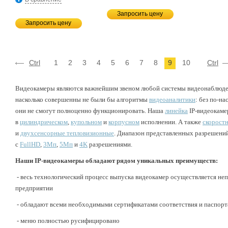
Запросить цену
Запросить цену
Ctrl
1
2
3
4
5
6
7
8
9
10
Ctrl
Видеокамеры являются важнейшим звеном любой системы видеонаблюде
насколько совершенны не были бы алгоритмы
видеоаналитики
: без по-н
они не смогут полноценно функционировать. Наша
линейка
IP-видеокаме
в
цилиндрическом
,
купольном
и
корпусном
исполнении. А также
скорост
и
двухсенсорные тепловизионные
. Диапазон представленных разрешений
с
FullHD
,
3Mп
,
5Мп
и
4K
разрешениями.
Наши IP-видеокамеры обладают рядом уникальных преимуществ:
- весь технологический процесс выпуска видеокамер осуществляется н
предприятии
- обладают всеми необходимыми сертификатами соответствия и паспорт
- меню полностью русифицировано