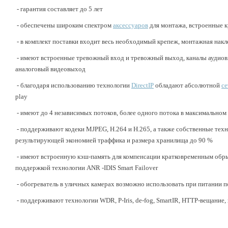
- гарантия составляет до 5 лет
- обеспечены широким спектром
аксессуаров
для монтажа, встроенные 
- в комплект поставки входит весь необходимый крепеж, монтажная накл
- имеют встроенные тревожный вход и тревожный выход, каналы аудиов
аналоговый видеовыход
- благодаря использованию технологии
DirectIP
обладают абсолютной
се
play
- имеют до 4 независимых потоков, более одного потока в максимально
- поддерживают кодеки MJPEG, H.264 и H.265, а также собственные техн
результирующей экономией траффика и размера хранилища до 90 %
- имеют встроенную кэш-память для компенсации кратковременным обрыв
поддержкой технологии ANR -IDIS Smart Failover
-
обогреватель в уличных камерах возможно использовать при питании п
- поддерживают технологии WDR, P-Iris, de-fog, SmartIR, HTTP-вещани