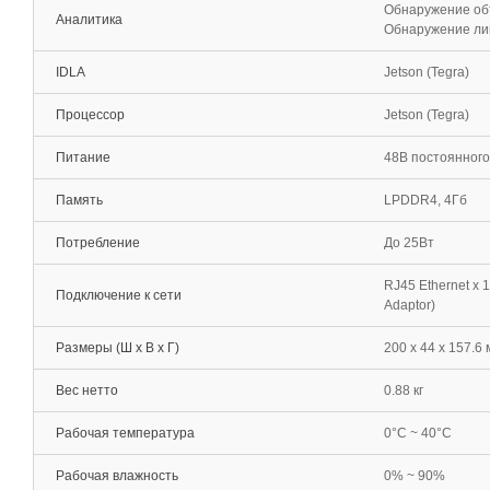
Обнаружение об
Аналитика
Обнаружение ли
IDLA
Jetson (Tegra)
Процессор
Jetson (Tegra)
Питание
48В постоянного 
Память
LPDDR4, 4Гб
Потребление
До 25Вт
RJ45 Ethernet x 
Подключение к сети
Adaptor)
Размеры (Ш x В x Г)
200 х 44 х 157.6
Вес нетто
0.88 кг
Рабочая температура
0°C ~ 40°C
Рабочая влажность
0% ~ 90%