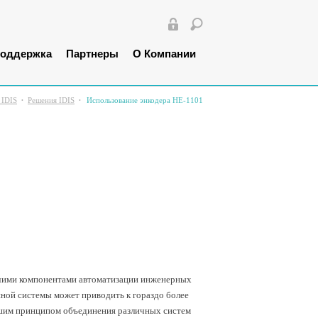
оддержка
Партнеры
О Компании
 IDIS
Решения IDIS
Использование энкодера HE-1101
рочими компонентами автоматизации инженерных
нной системы может приводить к гораздо более
йшим принципом объединения различных систем