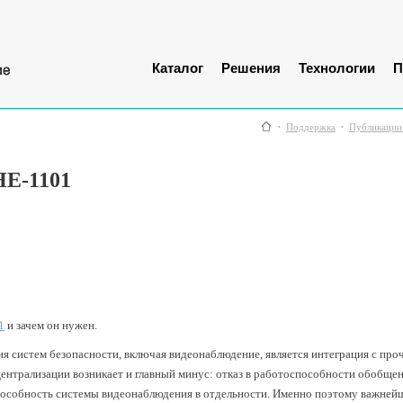
Каталог
Решения
Технологии
П
Поддержка
Публикации
HE-1101
1
и зачем он нужен.
тия систем безопасности, включая видеонаблюдение, является интеграция с п
централизации возникает и главный минус: отказ в работоспособности обобще
пособность системы видеонаблюдения в отдельности. Именно поэтому важне