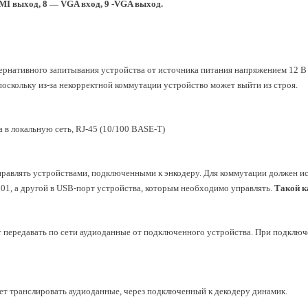
DMI выход, 8 — VGA вход, 9 -VGA выход.
тернативного запитывания устройства
от источника питания напряжением 12 
поскольку из-за некорректной коммутации устройство может выйти из строя.
а в локальную сеть,
RJ-45 (10/100 BASE-T)
правлять
устройствами, подключенными к энкодеру. Для коммутации должен и
01, а другой в USB-порт устройства, которым необходимо управлять.
Такой к
яет передавать по сети аудиоданные от подключенного устройства. При подкл
яет транслировать аудиоданные, через подключенный к декодеру динамик.