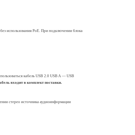
В
без использования PoE. При подключении блока
спользоваться кабель USB 2.0 USB A — USB
абель входит в комплект поставки.
ючении стерео источника аудиоинформации