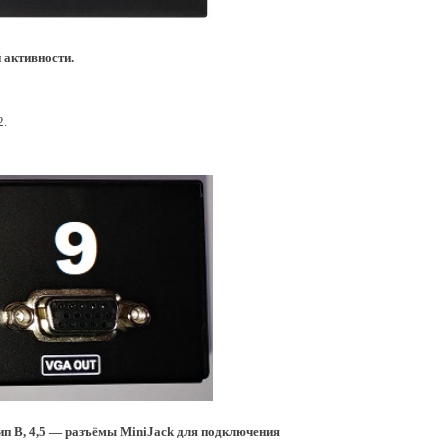
й активности.
2.
п B, 4,5 — разъёмы MiniJack для подключения