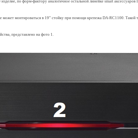
 изделие, по форм-фактору аналогичное остальной линейке smart аксессуаров I
е может монтироваться в 19” стойку при помощи крепежа DA-RC1100. Такой т
ства, представлено на фото 1.