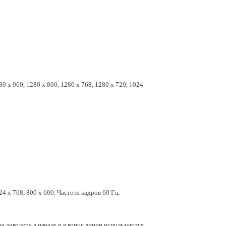
0 x 960, 1280 x 800, 1280 x 768, 1280 x 720, 1024
24 x 768, 800 x 600.
Частота кадров 60 Гц.
ва энкодера в начале и в конце линии используются