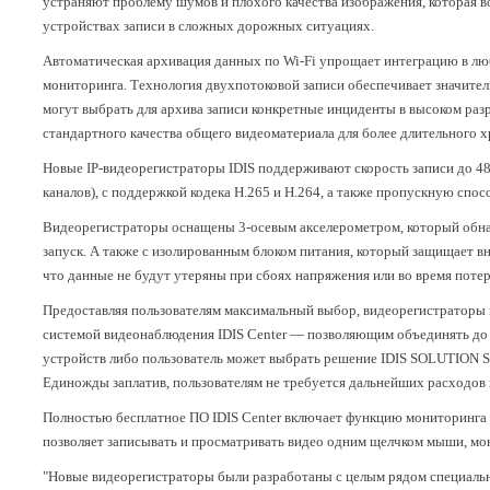
устраняют проблему шумов и плохого качества изображения, которая в
устройствах записи в сложных дорожных ситуациях.
Автоматическая архивация данных по Wi-Fi упрощает интеграцию в л
мониторинга. Технология двухпотоковой записи обеспечивает значител
могут выбрать для архива записи конкретные инциденты в высоком разр
стандартного качества общего видеоматериала для более длительного х
Новые IP-видеорегистраторы IDIS поддерживают скорость записи до 480
каналов), с поддержкой кодека H.265 и H.264, а также пропускную спос
Видеорегистраторы оснащены 3-осевым акселерометром, который обн
запуск. А также с изолированным блоком питания, который защищает в
что данные не будут утеряны при сбоях напряжения или во время поте
Предоставляя пользователям максимальный выбор, видеорегистраторы 
системой видеонаблюдения IDIS Center — позволяющим объединять до 
устройств либо пользователь может выбрать решение IDIS SOLUTION 
Единожды заплатив, пользователям не требуется дальнейших расходов
Полностью бесплатное ПО IDIS Center включает функцию мониторинга ка
позволяет записывать и просматривать видео одним щелчком мыши, мон
"Новые видеорегистраторы были разработаны с целым рядом специаль