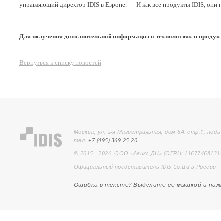
управляющий директор IDIS в Европе. — И как все продукты IDIS, они 
Для получения дополнительной информации о технологиях и продукт
Вернуться к списку новостей
Москва, ул. 2-я Магистральная, дом 8А, стр.1, подъ
тел.
+7 (495) 369-25-20
© 2015 - 2026, ООО «Авикс ДЦ» (ОГРН: 11677468131
Официальный представитель IDIS Co.Ltd в России
Ошибка в тексте? Выделите её мышкой и на