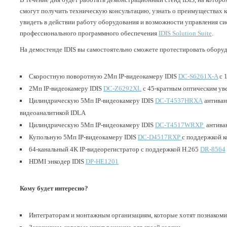
смогут получить техническую консультацию, узнать о преимуществах 
увидеть в действии работу оборудования и возможности управления 
профессионального программного обеспечения
IDIS Solution Suite
.
На демостенде IDIS вы самостоятельно сможете протестировать оборудо
Скоростную поворотную 2Мп IP-видеокамеру IDIS
DC-S6261X-A
с 
2Мп IP-видеокамеру IDIS
DC-Z6292XL
с 45-кратным оптическим уве
Цилиндрическую 5Мп IP-видеокамеру IDIS
DC-T4537HRXA
антиван
видеоаналитикой IDLA
Цилиндрическую 5Мп IP-видеокамеру IDIS
DC-T4517WRXP
антиван
Купольную 5Мп IP-видеокамеру IDIS
DC-D4517RXP
c поддержкой к
64-канальный 4K IP-видеорегистратор с поддержкой H.265
DR-8564
HDMI энкодер IDIS
DP-HE1201
Кому будет интересно?
Интеграторам и монтажным организациям, которые хотят познакомит